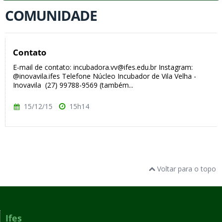
COMUNIDADE
Contato
E-mail de contato: incubadora.vv@ifes.edu.br Instagram:
@inovavila.ifes Telefone Núcleo Incubador de Vila Velha -
Inovavila (27) 99788-9569 (também...
15/12/15
15h14
Voltar para o topo
Ifes