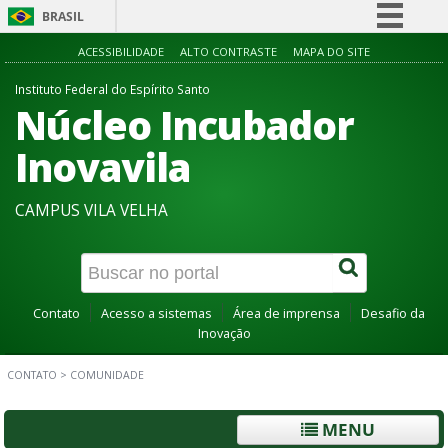
BRASIL
Simplifique!
ACESSIBILIDADE
ALTO CONTRASTE
MAPA DO SITE
Comunica BR
Instituto Federal do Espírito Santo
Núcleo Incubador
Participe
Acesso à informação
Inovavila
Legislação
CAMPUS VILA VELHA
Canais
Contato
Acesso a sistemas
Área de imprensa
Desafio da
Inovação
CONTATO
>
COMUNIDADE
MENU