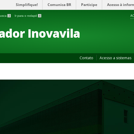
Simplifique!
Comunica BR
Participe
Acesso à infor
AC
 busca
3
Ir para o rodapé
4
ador Inovavila
Contato
Acesso a sistemas