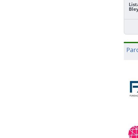
Lis
Ble
Par