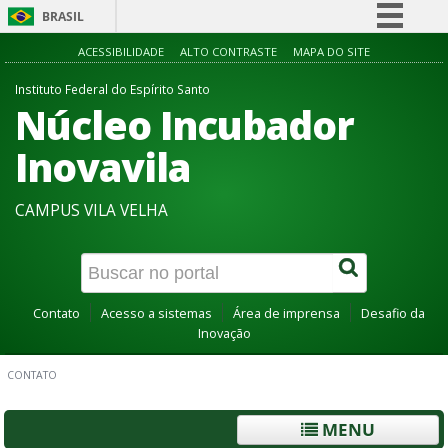
BRASIL
Simplifique!
ACESSIBILIDADE
ALTO CONTRASTE
MAPA DO SITE
Comunica BR
Instituto Federal do Espírito Santo
Núcleo Incubador
Participe
Acesso à informação
Inovavila
Legislação
CAMPUS VILA VELHA
Canais
Contato
Acesso a sistemas
Área de imprensa
Desafio da
Inovação
CONTATO
MENU