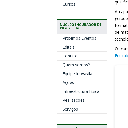
qualif
Cursos
A capa
gerado
NÚCLEO INCUBADOR DE
format
VILA VELHA
de mat
Próximos Eventos
tecnol
Editais
O curs
Educa
Contato
Quem somos?
Equipe Inovavila
Ações
Infraestrutura Física
Realizações
Serviços