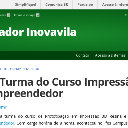
Simplifique!
Comunica BR
Participe
Acesso à infor
AC
 busca
3
Ir para o rodapé
4
ador Inovavila
Contato
Acesso a sistemas
O 3D - ES EMPREENDEDOR
 Turma do Curso Impressã
preendedor
imir
ra turma do curso de Prototipação em Impressão 3D Resina e 
endedor
. Com carga horária de 8 horas, aconteceu no Ifes Campus V