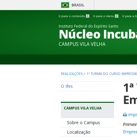
BRASIL
Ir para o conteúdo
1
Ir para o menu
2
Ir para a
Instituto Federal do Espírito Santo
Núcleo Incub
CAMPUS VILA VELHA
REALIZAÇÕES
>
1ª TURMA DO CURSO IMPRESSÃ
1ª
O Ifes
Em
CAMPUS VILA VELHA
Impr
Sobre o Campus
Primei
Empre
Localização