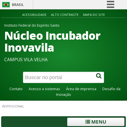
BRASIL
Simplifique!
ACESSIBILIDADE
ALTO CONTRASTE
MAPA DO SITE
Comunica BR
Instituto Federal do Espírito Santo
Núcleo Incubador
Participe
Acesso à informação
Inovavila
Legislação
CAMPUS VILA VELHA
Canais
Contato
Acesso a sistemas
Área de imprensa
Desafio da
Inovação
INSTITUCIONAL
MENU