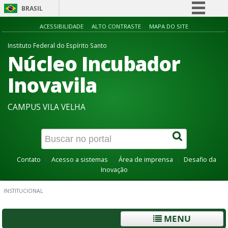
BRASIL
Simplifique!
ACESSIBILIDADE
ALTO CONTRASTE
MAPA DO SITE
Comunica BR
Instituto Federal do Espírito Santo
Núcleo Incubador
Participe
Acesso à informação
Inovavila
Legislação
CAMPUS VILA VELHA
Canais
Contato
Acesso a sistemas
Área de imprensa
Desafio da
Inovação
INSTITUCIONAL
MENU