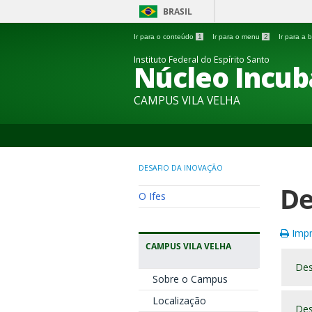
BRASIL
Ir para o conteúdo
1
Ir para o menu
2
Ir para a
Instituto Federal do Espírito Santo
Núcleo Incub
CAMPUS VILA VELHA
DESAFIO DA INOVAÇÃO
De
O Ifes
Impr
CAMPUS VILA VELHA
Des
Sobre o Campus
Localização
Des