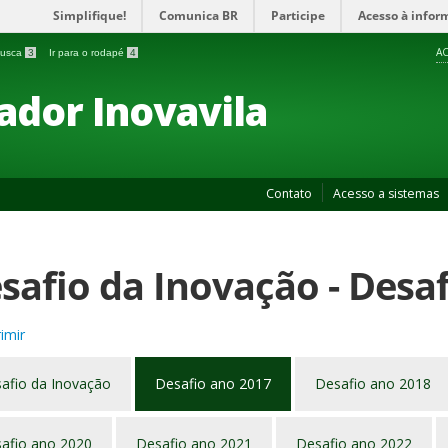
Simplifique!
Comunica BR
Participe
Acesso à infor
AC
 busca
3
Ir para o rodapé
4
ador Inovavila
Contato
Acesso a sistemas
safio da Inovação - Desa
imir
afio da Inovação
Desafio ano 2017
Desafio ano 2018
afio ano 2020
Desafio ano 2021
Desafio ano 2022