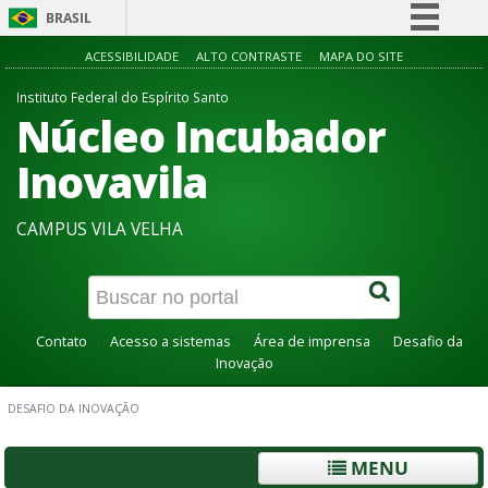
BRASIL
Simplifique!
ACESSIBILIDADE
ALTO CONTRASTE
MAPA DO SITE
Comunica BR
Instituto Federal do Espírito Santo
Núcleo Incubador
Participe
Acesso à informação
Inovavila
Legislação
CAMPUS VILA VELHA
Canais
Contato
Acesso a sistemas
Área de imprensa
Desafio da
Inovação
DESAFIO DA INOVAÇÃO
MENU