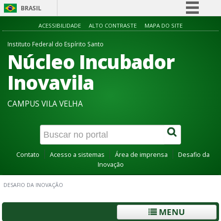
BRASIL
Simplifique!
ACESSIBILIDADE
ALTO CONTRASTE
MAPA DO SITE
Comunica BR
Instituto Federal do Espírito Santo
Núcleo Incubador
Participe
Acesso à informação
Inovavila
Legislação
CAMPUS VILA VELHA
Canais
Contato
Acesso a sistemas
Área de imprensa
Desafio da
Inovação
DESAFIO DA INOVAÇÃO
MENU