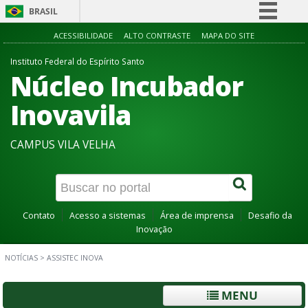
BRASIL
Simplifique!
ACESSIBILIDADE
ALTO CONTRASTE
MAPA DO SITE
Comunica BR
Instituto Federal do Espírito Santo
Núcleo Incubador
Participe
Acesso à informação
Inovavila
Legislação
CAMPUS VILA VELHA
Canais
Contato
Acesso a sistemas
Área de imprensa
Desafio da
Inovação
NOTÍCIAS
>
ASSISTEC INOVA
MENU