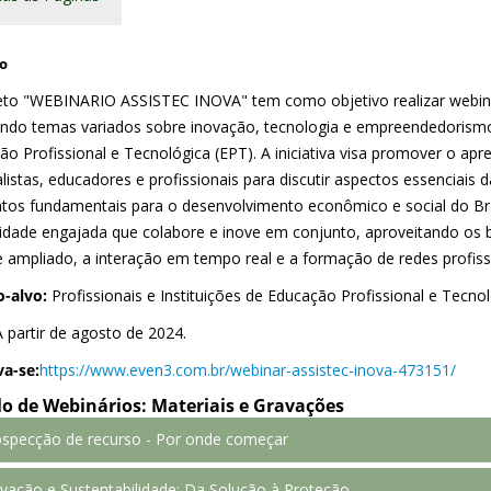
o
eto "WEBINARIO ASSISTEC INOVA" tem como objetivo realizar webin
ndo temas variados sobre inovação, tecnologia e empreendedorismo
ão Profissional e Tecnológica (EPT). A iniciativa visa promover o ap
alistas, educadores e profissionais para discutir aspectos essenciai
tos fundamentais para o desenvolvimento econômico e social do Bra
dade engajada que colabore e inove em conjunto, aproveitando os b
e ampliado, a interação em tempo real e a formação de redes profiss
o-alvo:
Profissionais e Instituições de Educação Profissional e Tecnol
 partir de agosto de 2024.
va-se:
https://www.even3.com.br/webinar-assistec-inova-473151/
clo de Webinários: Materiais e Gravações
ospecção de recurso - Por onde começar
lestrantes: Claudio Nascimento e Tarique Cavalcante
.
ovação e Sustentabilidade: Da Solução à Proteção