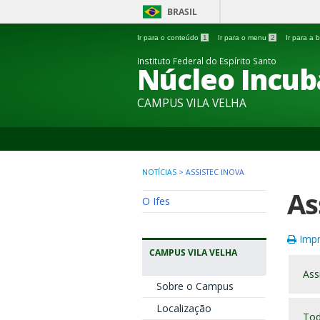
BRASIL
Ir para o conteúdo
1
Ir para o menu
2
Ir para a
Instituto Federal do Espírito Santo
Núcleo Incub
CAMPUS VILA VELHA
NOTÍCIAS
>
ASSISTEC INOVA
As
O Ifes
Impr
CAMPUS VILA VELHA
Ass
Sobre o Campus
Localização
Tod