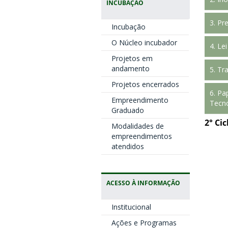
INCUBAÇÃO
Car
Pa
3. Pr
Incubação
Da
Car
In
O Núcleo incubador
4. Le
Li
Da
Projetos em
Car
Ma
In
andamento
5. Tr
Lin
Da
Car
Projetos encerrados
Ma
In
6. Pa
Li
Empreendimento
Da
Tecno
Car
Graduado
Ma
Li
2° Ci
In
Da
Modalidades de
Mat
empreendimentos
Ca
Li
atendidos
Da
Ma
Li
Sli
ACESSO À INFORMAÇÃO
Ma
Institucional
Ações e Programas