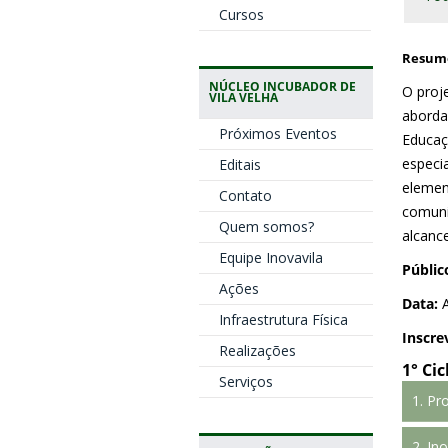
Cursos
Resum
NÚCLEO INCUBADOR DE
O proj
VILA VELHA
aborda
Próximos Eventos
Educaç
especi
Editais
elemen
Contato
comuni
Quem somos?
alcanc
Equipe Inovavila
Públic
Ações
Data:
A
Infraestrutura Física
Inscre
Realizações
1° Ci
Serviços
1. Pr
Pa
2. In