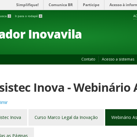
Simplifique!
Comunica BR
Participe
Acesso à infor
AC
 busca
3
Ir para o rodapé
4
ador Inovavila
Contato
Acesso a sistemas
sistec Inova - Webinário 
imir
istec Inova
Curso Marco Legal da Inovação
Webinário As
as as Páginas